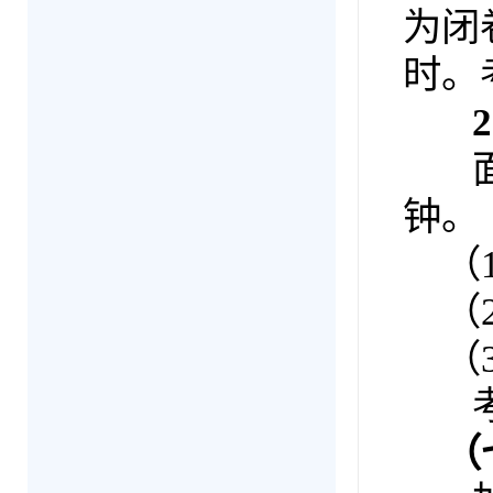
为闭
时。
2
面试
钟。
（1
（2
（3
考生
（七