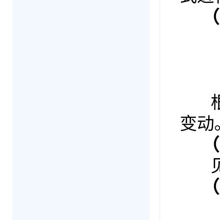
（
根据
变动
（
见
（