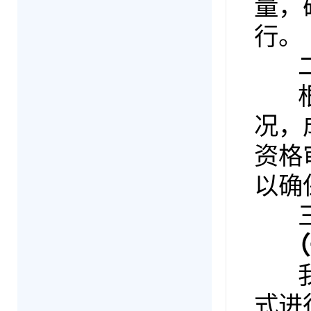
量，
行。
二
根据
况，
资格
以确
三
（
我院
式进